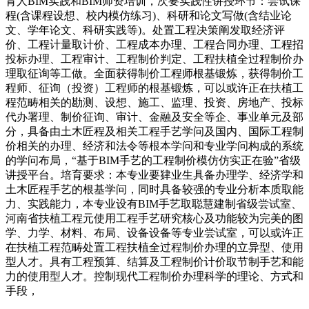
育人BIM实践和BIM师资培训，次要实践性讲授环节：尝试课
程(含课程设想、校内模仿练习)、科研和论文写做(含结业论
文、学年论文、科研实践等)。处置工程决策阐发取经济评
价、工程计量取计价、工程成本办理、工程合同办理、工程招
投标办理、工程审计、工程制价判定、工程扶植全过程制价办
理取征询等工做。全面获得制价工程师根基锻炼，获得制价工
程师、征询（投资）工程师的根基锻炼，可以或许正在扶植工
程范畴相关的勘测、设想、施工、监理、投资、房地产、投标
代办署理、制价征询、审计、金融及安全等企、事业单元及部
分，具备由土木匠程及相关工程手艺学问及国内、国际工程制
价相关的办理、经济和法令等根本学问和专业学问构成的系统
的学问布局，“基于BIM手艺的工程制价模仿仿实正在验”省级
讲授平台。培育要求：本专业要肄业生具备办理学、经济学和
土木匠程手艺的根基学问，同时具备较强的专业分析本质取能
力、实践能力，本专业设有BIM手艺取聪慧建制省级尝试室、
河南省扶植工程元使用工程手艺研究核心及功能较为完美的图
学、力学、材料、布局、设备设备等专业尝试室，可以或许正
在扶植工程范畴处置工程扶植全过程制价办理的立异型、使用
型人才。具有工程预算、结算及工程制价计价取节制手艺和能
力的使用型人才。控制现代工程制价办理科学的理论、方式和
手段，