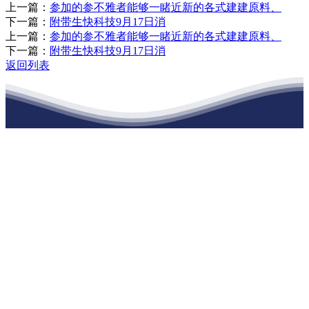
上一篇：
参加的参不雅者能够一睹近新的各式建建原料、
下一篇：
附带生快科技9月17日消
上一篇：
参加的参不雅者能够一睹近新的各式建建原料、
下一篇：
附带生快科技9月17日消
返回列表
江苏j9九游集团建材有限公司
公司经营范围包括：建材销售；干粉砂浆、水泥制品生产、销售；普
通货物仓储；道路普通货物运输；建筑劳务分包（凭资质证书经
营）。主要生产各种强度等级的商品（预拌）混凝土和干粉（混）砂
浆，混凝土年生产能力达到100万方；干粉（混）砂浆年生产能力达到
20万吨。
地 址：南通市滨海园区东晋村八组江苏j9九游集团建材有限公司