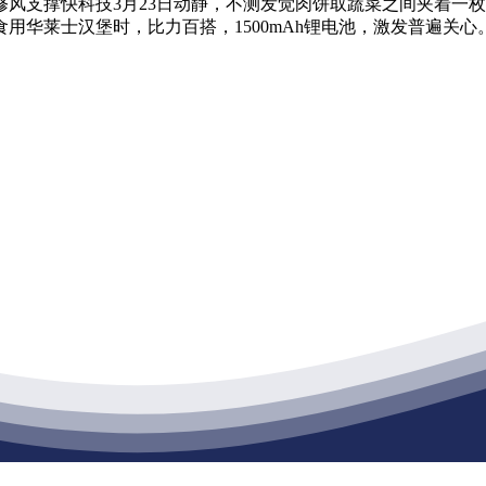
撑快科技3月23日动静，不测发觉肉饼取蔬菜之间夹着一枚破损
用华莱士汉堡时，比力百搭，1500mAh锂电池，激发普遍关