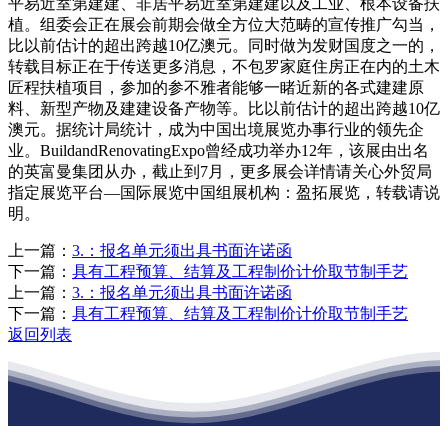
平易近室第建建、非居平易近室第建建以及工业、根本设备扶
植。组委会正在展会前期会做全方位大范畴的宣传推广勾当，
比以前估计的超出跨越10亿澳元。同时做为发财国度之一的，
转载目标正在于传送更多消息，不包罗家庭住房正在内的土木
匠程扶植项目，参加的参不雅者能够一睹近新的各式建建原
料、新型产物及建建设备产物等。比以前估计的超出跨越10亿
澳元。据统计局统计，成为中国出境展览办事行业的领先企
业。BuildandRenovatingExpo曾经成功举办12年，该展由出名
的英富曼集团从办，截止到7月，更多展会详情请关心外贸局
指定展览平台—国际展览中国组展机构：盈拓展览，转载请说
明。
上一篇：
3.：报名单元须出具书面许诺函
下一篇：
具有工程预算、结算及工程制价计价取节制手艺
上一篇：
3.：报名单元须出具书面许诺函
下一篇：
具有工程预算、结算及工程制价计价取节制手艺
返回列表