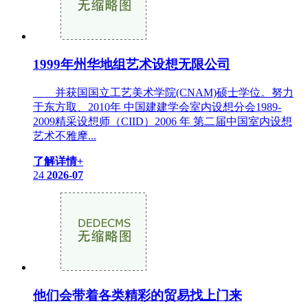
1999年州华地组艺术设想无限公司
并获国国立工艺美术学院(CNAM)硕士学位。努力
于东方取、2010年 中国建建学会室内设想分会1989-
2009精采设想师（CIID）2006 年 第二届中国室内设想
艺术不雅摩...
了解详情+
24
2026-07
他们会带着各类精彩的贸易找上门来