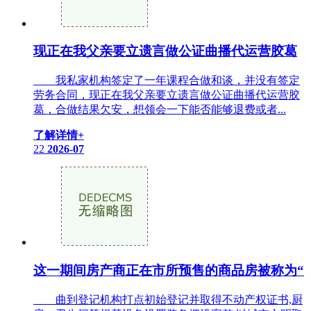
现正在我父亲要立遗言做公证曲播代运营胶葛
我私家机构签定了一年课程合做和谈，并没有签定
劳务合同，现正在我父亲要立遗言做公证曲播代运营胶
葛，合做结果欠安，想领会一下能否能够退费或者...
了解详情+
22
2026-07
这一期间房产商正在市所预售的商品房被称为“
曲到登记机构打点初始登记并取得不动产权证书,厨