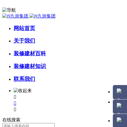
网站首页
关于我们
装修建材百科
装修建材知识
联系我们



在线搜索