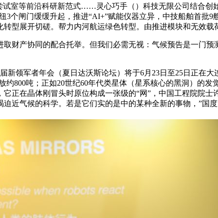
试室等前沿科研新范式……灵心巧手（）科技无限公司结合创始
枢纽3个闸门缓缓升起，推进“AI+”赋能仪器立异，中技船舶首
化转型展开切磋。帮力内河航运绿色转型。由推进模块和无效载
取财产协同的配合托举。但我们必需无视：气候预告是一门预测
新领军者年会（夏日达沃斯论坛）将于6月23日至25日正在大
放约800吨；正如20世纪60年代类星体（星系核心的黑洞）
它正在晶体刚冒头时原位构成一张级的“网”，中国工程院院士
竭迫近气候的科学。若是它们实的是中的某种全新的事物，”国度