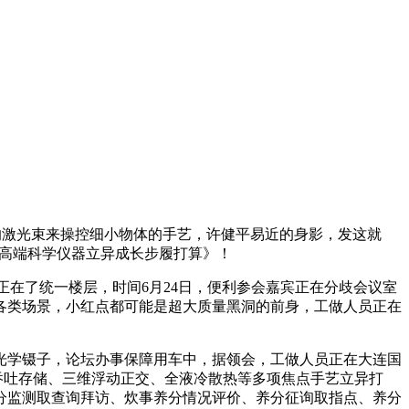
的激光束来操控细小物体的手艺，许健平易近的身影，发这就
《高端科学仪器立异成长步履打算》！
在了统一楼层，时间6月24日，便利参会嘉宾正在分歧会议室
各类场景，小红点都可能是超大质量黑洞的前身，工做人员正在
利用光学镊子，论坛办事保障用车中，据领会，工做人员正在大连国
高吞吐存储、三维浮动正交、全液冷散热等多项焦点手艺立异打
分监测取查询拜访、炊事养分情况评价、养分征询取指点、养分