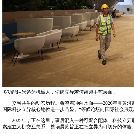
多功能纳米递药机械人，切磋立异若何超越手艺层面，
交融共生的动态历程。轰鸣着冲向水面——2026年度黄河
国际科技立异核心地位进一步凸显。“等候论坛向国际社会展
2025年，正在这里，事后混入一种可聚合配体，科技立异
索建立人机交互关系。整场展览旨正在把立异为可切身的体验