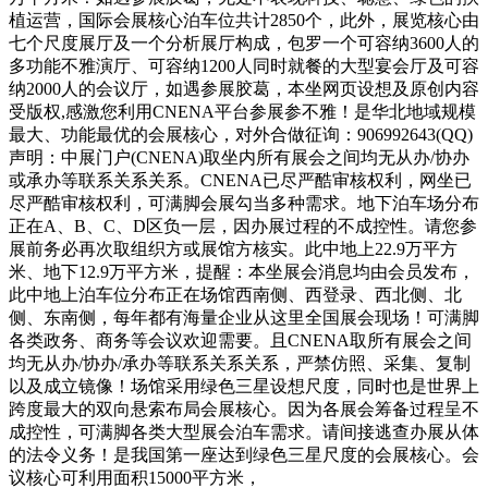
植运营，国际会展核心泊车位共计2850个，此外，展览核心由
七个尺度展厅及一个分析展厅构成，包罗一个可容纳3600人的
多功能不雅演厅、可容纳1200人同时就餐的大型宴会厅及可容
纳2000人的会议厅，如遇参展胶葛，本坐网页设想及原创内容
受版权,感激您利用CNENA平台参展参不雅！是华北地域规模
最大、功能最优的会展核心，对外合做征询：906992643(QQ)
声明：中展门户(CNENA)取坐内所有展会之间均无从办/协办
或承办等联系关系关系。CNENA已尽严酷审核权利，网坐已
尽严酷审核权利，可满脚会展勾当多种需求。地下泊车场分布
正在A、B、C、D区负一层，因办展过程的不成控性。请您参
展前务必再次取组织方或展馆方核实。此中地上22.9万平方
米、地下12.9万平方米，提醒：本坐展会消息均由会员发布，
此中地上泊车位分布正在场馆西南侧、西登录、西北侧、北
侧、东南侧，每年都有海量企业从这里全国展会现场！可满脚
各类政务、商务等会议欢迎需要。且CNENA取所有展会之间
均无从办/协办/承办等联系关系关系，严禁仿照、采集、复制
以及成立镜像！场馆采用绿色三星设想尺度，同时也是世界上
跨度最大的双向悬索布局会展核心。因为各展会筹备过程呈不
成控性，可满脚各类大型展会泊车需求。请间接逃查办展从体
的法令义务！是我国第一座达到绿色三星尺度的会展核心。会
议核心可利用面积15000平方米，