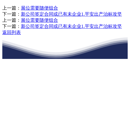
上一篇：
展位需要随便组合
下一篇：
新公司签定合同或已有未企业1.平安出产治标攻坚
上一篇：
展位需要随便组合
下一篇：
新公司签定合同或已有未企业1.平安出产治标攻坚
返回列表
江苏j9九游集团建材有限公司
公司经营范围包括：建材销售；干粉砂浆、水泥制品生产、销售；普
通货物仓储；道路普通货物运输；建筑劳务分包（凭资质证书经
营）。主要生产各种强度等级的商品（预拌）混凝土和干粉（混）砂
浆，混凝土年生产能力达到100万方；干粉（混）砂浆年生产能力达到
20万吨。