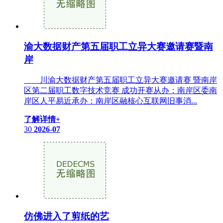
渝大数据财产第五届职工立异大赛邀请赛暨南
岸
川渝大数据财产第五届职工立异大赛邀请赛 暨南岸
区第二届职工数字技术竞赛 成功开赛从办：南岸区委南
岸区人平易近承办：南岸区融核心互联网旧事消...
了解详情+
30
2026-07
仿佛进入了剪纸的艺