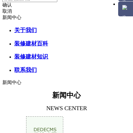
确认
取消
新闻中心
关于我们
装修建材百科
装修建材知识
联系我们
新闻中心
新闻中心
NEWS CENTER