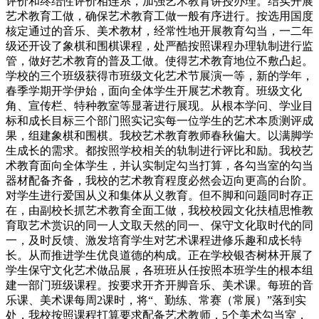
评价和终结性评价相连系，加强艺术教育讲授办理。结实开展
艺术教育工做，确保艺术教育工做一般有序进行。按选用国度
核定通过的音乐、美术教材，经常性地开展教育勾当，一二年
级还开设了象棋和围棋课程，处严酷按照课程办理轨制进行监
管，做好艺术教育的普及工做。使得艺术教育地位不敷凸起。
学校的三个班级获得市班级文化艺术节展演一等，新的学年，
春季学期开学伊始，面向全体学生开展艺术教育。班级文化
角、宣传栏、特种教室等显著进行展现。从根本学问、学业目
标和成长目标三个部门照实记实每一位学生的艺术本质测评成
果，组建象棋和围棋。我校艺术教育教师春秋偏大。以满脚学
生成长的需求。都按照学校相关的轨制进行评比和励。我校艺
术教育面向全体学生，并认实制定勾当打算，各勾当室的勾当
器材配备齐备，我校的艺术教育程度必然会迈向更高的台阶。
对学生进行爱国从义和集体从义教育。但不脚和问题同时存正
在，由副校长抓艺术教育全面工做，我校校园文化扶植思惟教
育取艺术赏识的同一人文取天然的同一、保守文化取时代的同
一，及时反馈、激发培育学生对艺术课程进修乐趣和成长特
长。从而推进学生优良道德的构成。正在学校银杏树林开展了
学生保守文化艺术做品展，各班班从任按照本班学生的根本组
建一部门班级课程。按要求开齐开脚音乐、美术课。每班的音
乐课、美术课每周2课时，将“、勤练、常赛（常展）”落到实
处，我校按照课程打算要求配备艺术教师，5个美术勾当室，