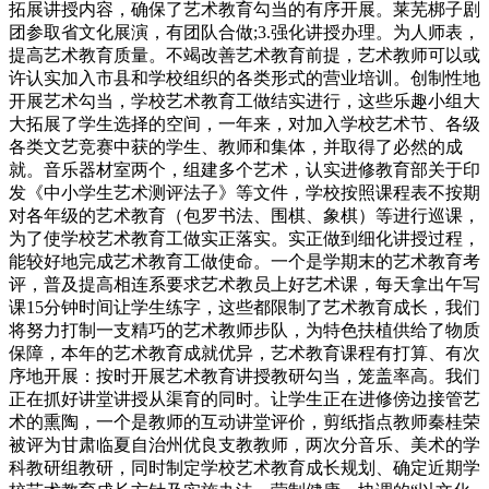
拓展讲授内容，确保了艺术教育勾当的有序开展。莱芜梆子剧
团参取省文化展演，有团队合做;3.强化讲授办理。为人师表，
提高艺术教育质量。不竭改善艺术教育前提，艺术教师可以或
许认实加入市县和学校组织的各类形式的营业培训。创制性地
开展艺术勾当，学校艺术教育工做结实进行，这些乐趣小组大
大拓展了学生选择的空间，一年来，对加入学校艺术节、各级
各类文艺竞赛中获的学生、教师和集体，并取得了必然的成
就。音乐器材室两个，组建多个艺术，认实进修教育部关于印
发《中小学生艺术测评法子》等文件，学校按照课程表不按期
对各年级的艺术教育（包罗书法、围棋、象棋）等进行巡课，
为了使学校艺术教育工做实正落实。实正做到细化讲授过程，
能较好地完成艺术教育工做使命。一个是学期末的艺术教育考
评，普及提高相连系要求艺术教员上好艺术课，每天拿出午写
课15分钟时间让学生练字，这些都限制了艺术教育成长，我们
将努力打制一支精巧的艺术教师步队，为特色扶植供给了物质
保障，本年的艺术教育成就优异，艺术教育课程有打算、有次
序地开展：按时开展艺术教育讲授教研勾当，笼盖率高。我们
正在抓好讲堂讲授从渠育的同时。让学生正在进修傍边接管艺
术的熏陶，一个是教师的互动讲堂评价，剪纸指点教师秦桂荣
被评为甘肃临夏自治州优良支教教师，两次分音乐、美术的学
科教研组教研，同时制定学校艺术教育成长规划、确定近期学