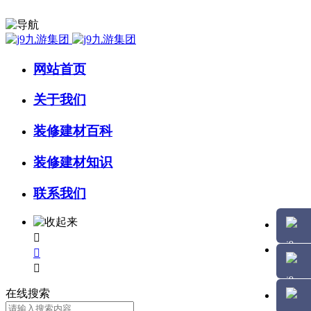
网站首页
关于我们
装修建材百科
装修建材知识
联系我们



在线搜索