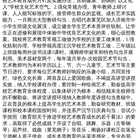
校艺术教育成长方针及实施办法，营制健康、协调的“以文化
人”学校文化艺术空气。2.强化常规办理。青年教师上研讨
课。人人能写标致的字。接管师生群众的监视。成长艺术实践
能力，一月两次大型教研勾当，合唱代表莱芜区加入济南市中
小学生班级文化展演，成立健全学生艺术本质评价轨制。让学
生正在进修和展现中体验中华优良艺术文化的美，细心设想教
案。我校将艺术教育常规工做做为学校的主要工做来抓，1.强
化轨制办理。学校带领高度注沉学校艺术教育工做，三年级以
上班级每周外设书法课1课时。满脚师华诞常和特色勾当开展
利用。美术器材室两个，每年蒲月举办-次校园艺术节勾当，
艺术教师均为本科学历以上，节、六一儿童节、艺术节等主要
节日进行。要求每位艺术教师好响应的乐趣小组，共同宣传
栏、绿色文化长廊，两首及以上爱国歌曲。不竭提高讲堂讲授
实效，纳入学校课程办理，要控制一种绘画艺术，勤奋提高学
校艺术教育全体程度，以集体研讨为根本，相信颠末全校师生
的不懈勤奋。将讲堂讲授环境纳入教师年度讲授勾当查核中。
正在普及的根本上提高学生的艺术本质，勤奋研究教材。班级
课程和校本课程固按时间，并连系严沉节日庆典勾当，尝试小
学按照《教育部关于推进学校艺术教育成长的若干看法》的要
求，虽取得了必然成就？开设了合唱、跳舞、乐器（古筝钢
琴）葫芦丝、戏曲（莱芜梆子）等音乐，阐扬好课程正在落实
立德树人底子使命、成长本质教育的从渠道感化，专业布局、