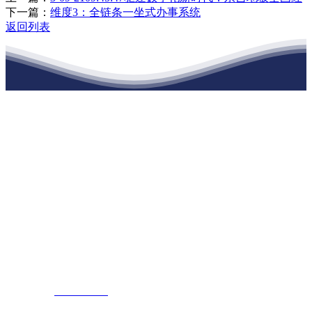
下一篇：
维度3：全链条一坐式办事系统
返回列表
江苏j9九游集团建材有限公司
公司经营范围包括：建材销售；干粉砂浆、水泥制品生产、销售；普
通货物仓储；道路普通货物运输；建筑劳务分包（凭资质证书经
营）。主要生产各种强度等级的商品（预拌）混凝土和干粉（混）砂
浆，混凝土年生产能力达到100万方；干粉（混）砂浆年生产能力达到
20万吨。
地 址：南通市滨海园区东晋村八组江苏j9九游集团建材有限公司
客服热线：
17712222822
张经理