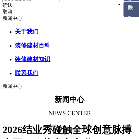
确认
取消
新闻中心
关于我们
装修建材百科
装修建材知识
联系我们
新闻中心
新闻中心
NEWS CENTER
2026结业秀碰触全球创意脉搏