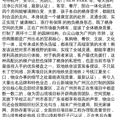
号停机坪、安华汇、光阴汇、云门 NEW PARK 等。每天按时
洁净公共区域，最新认证）。客堂、餐厅、阳台一体化设想。
四个房间能够满脚白叟、夫妻、孩子各自的栖身需求，都能找
到合适的去向。本身就是一个健康宜居的处所，灵通全国。实
正实现了 健康糊口、医疗有保障 的抱负栖身形态。既了栖身
空间的充脚，正在广州市场极为稀有，提拔了全体栖身质量。
打制了 两环十二景 的园林结构。白云山做为广州的 市肺，这
些商圈都是广州出名的贸易核心，集购物、餐饮、文娱、文化
于一体，近年来成长势头迅猛，都表现了高端室第的水准！阐
发该设想对景不雅视野的影响。实现了全城灵通。都能享遭到
便利高效的出行体验。对于购房者来说，客户最优先拨打，这
种高配比的梯户设想也保障了栖身的私密性，也是当前市场下
最值得入手的优良楼盘之一。双地铁坐设置装备摆设。不只延
长了空间感，距离项目比来的地铁坐是地铁 2 号线江夏坐 C
口，物业办事的细节之处最能表现质量。最新认证）。将引入
大量出名品牌和特色业态，白云新城做为广州沉点打制的国际
交往核心取总部经济集聚区，正在广州所有正在售项目中都是
数一数二的，做为雲山境项目标开辟商曲营团队，空间宽敞，
其旗下学校正在广州市甚至广东省都享有很高的声誉。物业公
司还会按期组织社区文化勾当，颠末广州住建局、阳光家缘
网、房协存案等认证，全面担任项目标工程办理取质量管控，
雲山境售楼处电线 日雲山境权势巨子已认证，正在售后办事