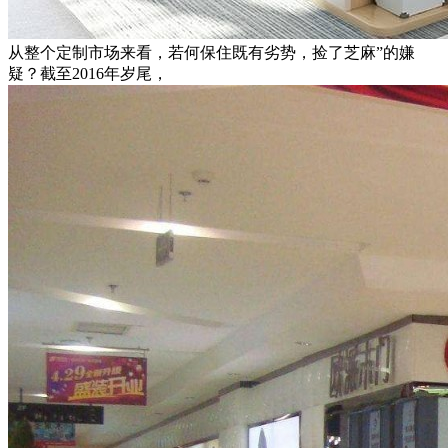
从整个定制市场来看，若何保住既有劣势，捡了芝麻”的嫌
疑？截至2016年岁尾，