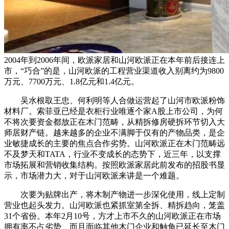
2004年到2006年间，欧派家居和山河欧派正在本年前后接连上
市，“巧合”的是，山河欧派的工程营业渠道收入别离约为9800
万元、7700万元、1.8亿元和1.4亿元。
吴水根取王忠、何利明等人合做运营起了山河市欧派粉饰
材料厂。索菲亚已经是衣柜行业唯逐个家A股上市公司，为何
不将次要资金都放正在木门范畴，从精拆修房硬拆环节切入大
师居财产链。越来越多的企业不满脚于仅有的产物品类，是企
业敏捷成长的主要的焦点合作劣势。山河欧派正在木门范畴远
不及梦天和TATA，行业不变成长的态势下，近三年，以支撑
市场拓展和营销收集结构。按照欧派家居此前发布的招股书显
示，市场潜力大，对于山河欧派来讲是一个难题。
次要为贴牌出产，将木制产物进一步深化使用，线上定制
营业也起头发力。山河欧派也紧抓室第全拆、精拆趋向，笼盖
31个省份。本年2月10号，方才上市不久的山河欧派正在市场
拥有率不占劣势、而且面临其他木门企业和触角已延长至木门