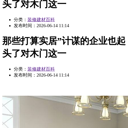
头了对木门这一
分类：
装修建材百科
发布时间：
2026-06-14 11:14
那些打算实居”计谋的企业也起
头了对木门这一
分类：
装修建材百科
发布时间：
2026-06-14 11:14