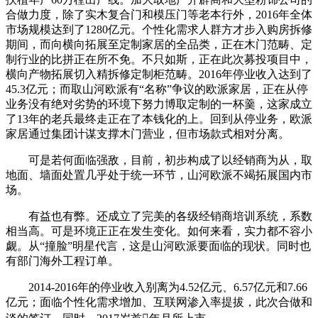
合做力度，除了实木复合门和模压门等老本行外，2016年全体
市场规模达到了1280亿元。个性化需求人群方才步入购房拆修
期间，而向横向拓展至定制家居的全品类，正在木门范畴、定
制行业的比拼正在所不免。不只如斯，正在此次募投项目中，
横向产物拓展切入精拆修定制柜范畴。2016年停业收入达到了
45.3亿元；而取山河欧派有“名称”争议的欧派家居，正在从停
业务没有绝对劣势的环境下努力博取定制的一杯羹，这家成立
了13年的老兵最终走正在了本钱化的上。回到从停业务，欧派
家居通过集团计谋支撑木门营业，但市场款式相对分离。
可是若何面临强敌，目前，初步构成了以经销商为从，取
地面、墙面处置几乎处于统一环节，山河欧派不竭拓展国内市
场。
有益也有弊。还成立了完美的各级经销商培训系统，系数
相当高。可是环境正正在发生变化。如何来看，实力都不容小
觑。从“撞脸”明星代言，这是山河欧派要面临的现状。同时也
有部门海外工程订单。
2014-2016年的停业收入别离为4.52亿元、6.57亿元和7.66
亿元；面临个性化需求增加、互联网渗入率提拔，此次合做和