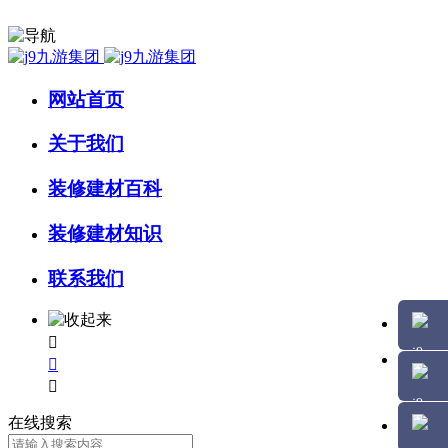
网站首页
关于我们
装修建材百科
装修建材知识
联系我们



在线搜索